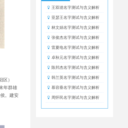
王双琥名字测试与含义解析
亚瑟王名字测试与含义解析
林文娟名字测试与含义解析
张俊杰名字测试与含义解析
雷夏电名字测试与含义解析
卓秋元名字测试与含义解析
陈邦杰名字测试与含义解析
韩兰英名字测试与含义解析
阳区）
末年群雄
慕容垂名字测试与含义解析
诸侯。建安
周怀民名字测试与含义解析