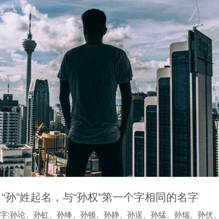
，“孙”姓起名，与“孙权”第一个字相同的名字
名字:孙论、孙虹、孙绛、孙顿、孙静、孙逞、孙猛、孙煓、孙伏