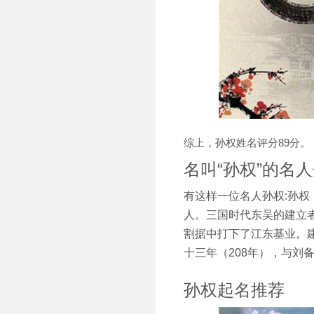
综上，孙权姓名评分89分。
名叫“孙权”的名
有这样一位名人孙权:孙权
人。三国时代东吴的建立者
割据中打下了江东基业。
十三年（208年），与刘
孙权起名推荐