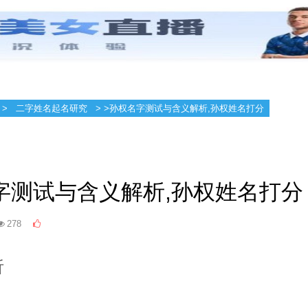
>
二字姓名起名研究
> >孙权名字测试与含义解析,孙权姓名打分
字测试与含义解析,孙权姓名打分
278
析