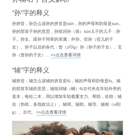
“孙”字的释义
孙拼音，孙怎么读孙的拼音是sūn，孙的声母和韵母是sun。
孙的部首子孙的意思，孙组词孙（孫）sūn儿子的儿子：孙
子。孙女。跟孙子同辈的亲属：外孙。侄孙（侄儿的子
女）。孙子以后的各代：曾（z卬g）孙（孙子的子女）。玄
孙（曾孙的子女）...
>>点击查看详情
“辅”字的释义
辅拼音，辅怎么读辅的拼音是fǔ，辅的声母和韵母是fu。辅
的部首车辅的意思，辅组词辅（輔）fǔ古代夹在车轮外旁的
直木，每轮二木，用以增加车轮载重支力。帮助，佐助：辅
佐（协助，多指政治上）。辅弼。辅助。辅导。辅相（xi刵
g）。古代...
>>点击查看详情