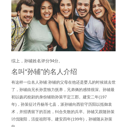
综上，孙辅姓名评分94分。
名叫“孙辅”的名人介绍
有这样一位名人孙辅:孙辅的父母在他还是婴儿的时候就去世
了，孙辅由兄长孙贲独力抚养，兄弟俩的感情很深。孙辅最
初以扬武校尉的身份辅助孙策平定三郡。建安二年(197
年)，孙策征讨丹杨等七县，派孙辅向西驻守历阳以抵御袁
术，并招诱留下的百姓，纠合失散的兵卒。孙辅又跟随孙策
讨伐陵阳，活捉祖郎等。建安四年(199年)，孙辅随从孙策
向……