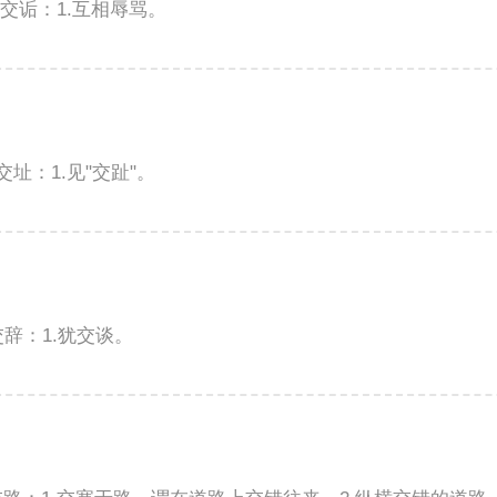
释交诟：1.互相辱骂。
交址：1.见"交趾"。
交辞：1.犹交谈。