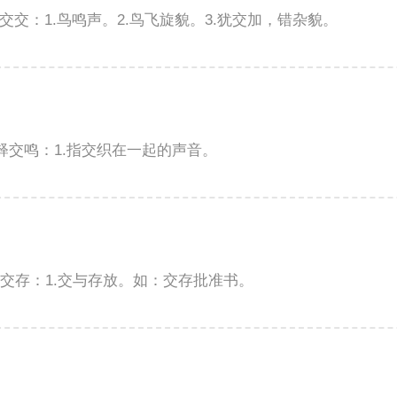
解释交交：1.鸟鸣声。2.鸟飞旋貌。3.犹交加，错杂貌。
的解释交鸣：1.指交织在一起的声音。
解释交存：1.交与存放。如：交存批准书。