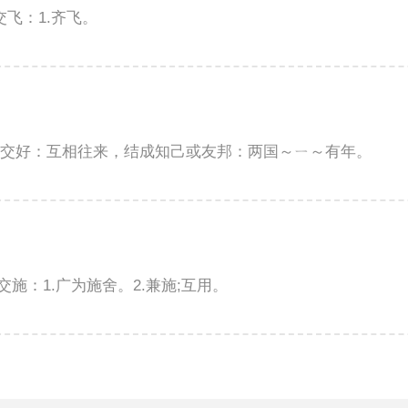
义交飞：1.齐飞。
的含义交好：互相往来，结成知己或友邦：两国～ㄧ～有年。
思交施：1.广为施舍。2.兼施;互用。