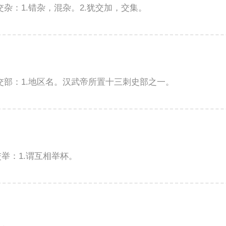
义交杂：1.错杂，混杂。2.犹交加，交集。
解释交部：1.地区名。汉武帝所置十三刺史部之一。
释交举：1.谓互相举杯。