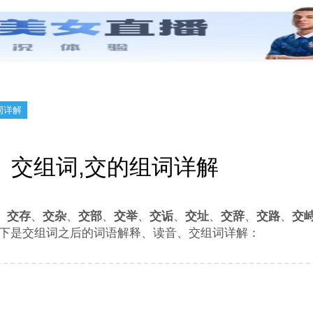
词详解
交组词,交的组词详解
、
交存
、
交杂
、
交部
、
交举
、
交诟
、
交址
、
交辞
、
交路
、
交
下是交组词之后的词语解释、读音、交组词详解：