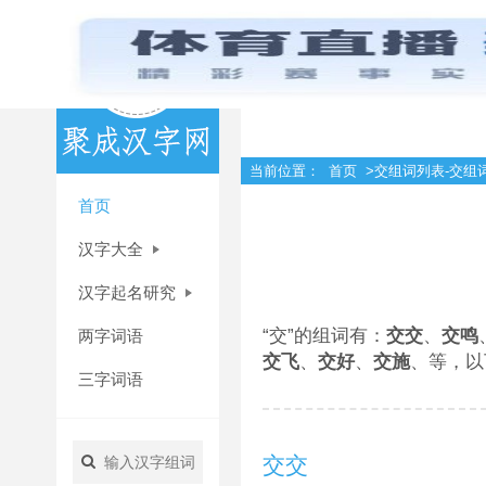
当前位置：
首页
>交组词列表-交组
首页
汉字大全
汉字起名研究
“交”的组词有：
交交
、
交鸣
两字词语
交飞
、
交好
、
交施
、等，以
三字词语
交交