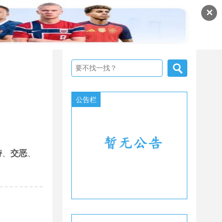
✕
公告栏
峙
、
交恶
、