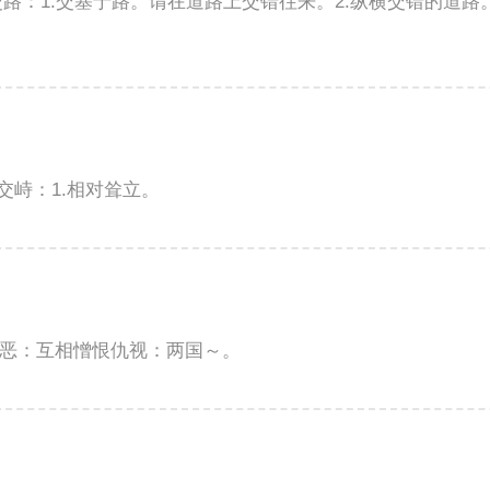
义交路：1.交塞于路。谓在道路上交错往来。2.纵横交错的道路。
释交峙：1.相对耸立。
释交恶：互相憎恨仇视：两国～。