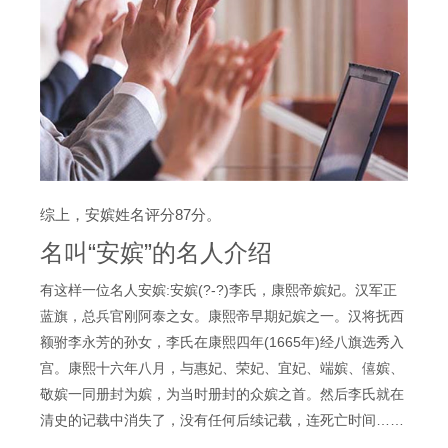
综上，安嫔姓名评分87分。
名叫“安嫔”的名人介绍
有这样一位名人安嫔:安嫔(?-?)李氏，康熙帝嫔妃。汉军正
蓝旗，总兵官刚阿泰之女。康熙帝早期妃嫔之一。汉将抚西
额驸李永芳的孙女，李氏在康熙四年(1665年)经八旗选秀入
宫。康熙十六年八月，与惠妃、荣妃、宜妃、端嫔、僖嫔、
敬嫔一同册封为嫔，为当时册封的众嫔之首。然后李氏就在
清史的记载中消失了，没有任何后续记载，连死亡时间……