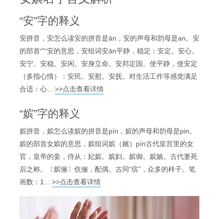
“安”字的释义
安拼音，安怎么读安的拼音是ān，安的声母和韵母是an。安
的部首宀安的意思，安组词安ān平静，稳定：安定。安心。
安宁。安稳。安闲。安身立命。安邦定国。使平静，使安定
（多指心情）：安民。安慰。安抚。对生活工作等感觉满足
合适：心...
>>点击查看详情
“嫔”字的释义
嫔拼音，嫔怎么读嫔的拼音是pín，嫔的声母和韵母是pin。
嫔的部首女嫔的意思，嫔组词嫔（嬪）pín古代皇宫里的女
官，皇帝的妾，侍从：妃嫔。嫔妇。嫔御。嫔嫱。古代妻死
后之称。〔嫔俪〕伉俪，配偶。古同“缤”，众多的样子。笔
画数：1...
>>点击查看详情