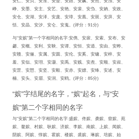
安仁、安贝、安淮、安壸、安妞、安飙、安照、安浊、安
峥、安墨、安主、安艺、安艳、安裴、安刍、安妠、安政、
安仓、安湖、安泽、安庞、安璋、安凰、安斑、安湃、安
恬、安晶、安汐、安仑、安嵬。(评分：91分)
与“安嫔”第一个字相同的名字:安儁、安扆、安索、安布、安
勰、安概、安利、安鞅、安谭、安恒、安逍、安由、安晔、
安赣、安俪、安属、安圆、安伦、安奚、安镛、安梓、安
羞、安似、安珝、安灏、安禹、安贱、安焘、安顺、安叔、
安罡、安愬、安坚、安毅、安赤、安嫖、安绛、安述、安
楠、安头、安眉、安润、安鸥。(评分：85分)
“嫔”字结尾的名字，“嫔”起名，与“安
嫔”第二个字相同的名字
与“安嫔”第二个字相同的名字:盛嫔、佟嫔、袭嫔、窅嫔、苑
嫔、鳌嫔、村嫔、耿嫔、济嫔、李嫔、南嫔、上嫔、闻嫔、
阴嫔、阿嫔、惇嫔、霍嫔、楼嫔、裘嫔、琳嫔、培嫔、始